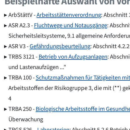
Beispielhafte Auswahl von Vo
ArbStättV -
Arbeitsstättenverordnung
: Abschnitt 
ASR A2.3 -
Fluchtwege und Notausgänge
: Abschni
Sicherheitsleitsysteme, 9.1 allgemeine Anforder
ASR V3 -
Gefährdungsbeurteilung
: Abschnitt 4.2.
TRBS 3121 -
Betrieb von Aufzugsanlagen
: Abschn
und Lastenaufzügen ..."
TRBA 100 -
Schutzmaßnahmen für Tätigkeiten mit 
Arbeitsstoffen der Risikogruppe 3, die mit (**) ge
4
TRBA 250 -
Biologische Arbeitsstoffe im Gesundh
Überwachung
TRGS 526 –
Laboratorien
: Abschnitt 5.2.6 Betrie