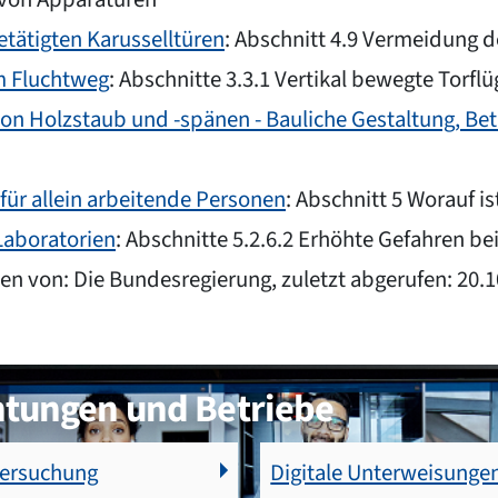
etätigten Karusselltüren
: Abschnitt 4.9 Vermeidung 
m Fluchtweg
: Abschnitte 3.3.1 Vertikal bewegte Torflü
 von Holzstaub und -spänen - Bauliche Gestaltung, Bet
für allein arbeitende Personen
: Abschnitt 5 Worauf i
 Laboratorien
: Abschnitte 5.2.6.2 Erhöhte Gefahren be
en von: Die Bundesregierung, zuletzt abgerufen: 20.
htungen und Betriebe
tersuchung
Digitale Unterweisunge