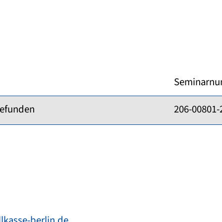
Seminarn
gefunden
206-00801-
lkasse-berlin.de