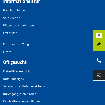
Informationen für
Haushaltshilfen
Studierende
Pflegende Angehörige
Ersthelfer
0
Mer
Ehrenamtlich Tätige
Eltern
Oft gesucht
Tel
Erste-Hilfe-Ausbildung
FA
Unfallanzeigen
Serviceportal Unfallversicherung
Durchgangsärzte finden
Psychotherapeuten finden